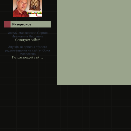
Интересное
Форум-мастерская Сергея
Ивановича Лисовина
Советуем зайти!
Звуковые архивы старого
радиовещания на сайте Юрия
Метёлкина
Потрясающий сайт...