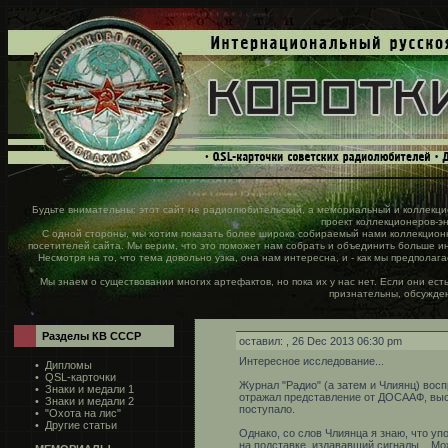
Будьте внимательны: этот сайт не радиолюбительский, а мемориальный и коллекц
проект коллекционеров-энт
С одной стороны, мы хотим показать более широко собираемый нами коллекционн
посетителей сайта. Мы верим, что это поможет нам собрать и объединить больше 
Несмотря на то, что тема довольно узка, она нам интересна, и - как мы предполаг
Мы знаем о существовании многих артефактов, но пока их у нас нет. Если они ест
признательны, обсужден
Разделы КВ СССР
оставил:
, 26 Dec 2013 06:30 pm
Интересное исследование...
•
Дипломы
•
QSL-карточки
Журнал "Радио" (а затем и Члиянц) вос
•
Знаки и медали 1
отражал представление от ДОСААФ, выс
•
Знаки и медали 2
поступало.
•
"Охота на лис"
•
Другие статьи
Однако, со слов Члиянца я знаю, что уп
на подставке, издававший сигналы... Мо