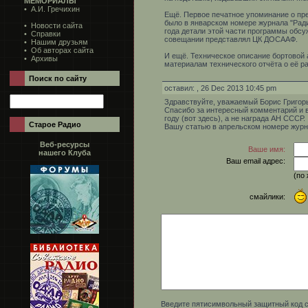
МЕМОРИАЛЫ
•
А.И. Гречихин
Ещё. Первое печатное упоминание о пр
было в январском номере журнала "Радио
•
Новости сайта
года детали этой части программы обсуж
•
Справки
совещании представлял ЦК ДОСААФ.
•
Нашим друзьям
• Об авторах сайта
И ещё. Техническое описание бортовой 
•
Архивы
материалам технического отчёта о её р
Поиск по сайту
оставил:
, 26 Dec 2013 10:45 pm
Здравствуйте, уважаемый Борис Григор
Спасибо за интересный комментарий и в
году (вот здесь), а не награда АН СССР.
Старое Радио
Вашу статью в апрельском номере журна
Веб-ресурсы
Ваше имя:
нашего Клуба
Ваш email адрес:
(по
смайлики:
Введите пятисимвольный защитный код с