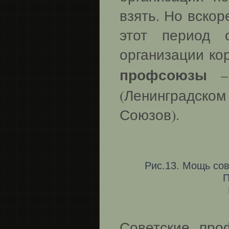
взять. Но вско
этот период 
организации ко
профсоюзы
– 
(Ленинградско
Союзов).
Рис.13. Мощь сов
П
Советские про