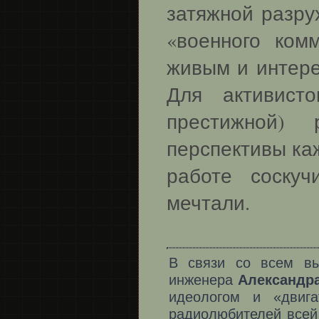
затяжной разру
«военного ком
живым и интере
Для активист
престижной) 
перспективы ка
работе соску
мечтали.
В связи со всем вы
инженера
Александр
идеологом и «двиг
радиолюбителей всей