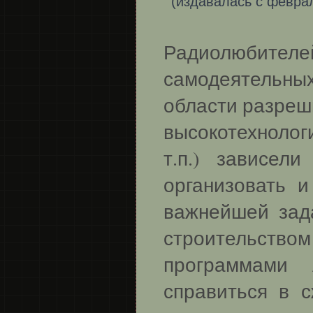
(издавалась с февра
Радиолюбите
самодеятельных
области разреши
высокотехнолог
т.п.) зависел
организовать 
важнейшей зад
строительст
программами 
справиться в 