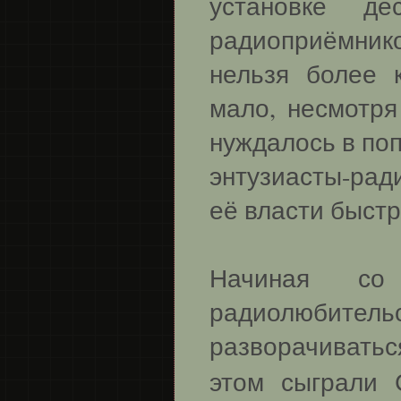
установке д
радиоприёмнико
нельзя более 
мало, несмотря
нуждалось в по
энтузиасты-ра
её власти быст
Начиная со
радиолюбите
разворачивать
этом сыграли 