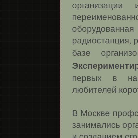
организации
переименован
оборудованн
радиостанция, р
базе органи
Эксперименти
первых в наш
любителей корот
В Москве профс
занимались орг
и созданием его