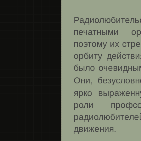
Радиолюбител
печатными ор
поэтому их стр
орбиту действи
было очевидным
Они, безуслов
ярко выраженн
роли профсо
радиолюбител
движения.