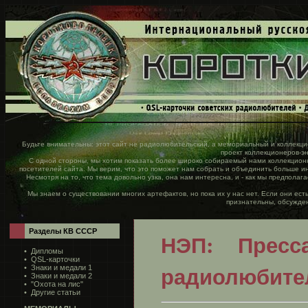
Будьте внимательны: этот сайт не радиолюбительский, а мемориальный и коллекц
проект коллекционеров-энт
С одной стороны, мы хотим показать более широко собираемый нами коллекционн
посетителей сайта. Мы верим, что это поможет нам собрать и объединить больше 
Несмотря на то, что тема довольно узка, она нам интересна, и - как мы предполаг
Мы знаем о существовании многих артефактов, но пока их у нас нет. Если они ест
признательны, обсужден
Разделы КВ СССР
НЭП: Пресс
•
Дипломы
•
QSL-карточки
радиолюбите
•
Знаки и медали 1
•
Знаки и медали 2
•
"Охота на лис"
•
Другие статьи