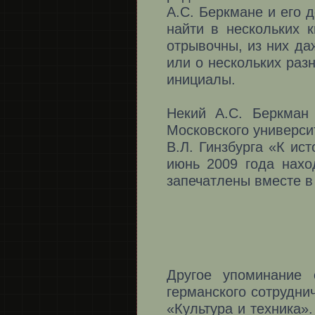
А.С. Беркмане и его 
найти в нескольких 
отрывочны, из них да
или о нескольких раз
инициалы.
Некий А.С. Беркман 
Московского универси
В.Л. Гинзбурга «К ис
июнь 2009 года нах
запечатлены вместе в 
Другое упоминание 
германского сотрудни
«Культура и техника»