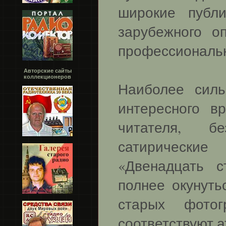
широкие публ
зарубежного о
профессиональн
Авторские сайты
коллекционеров
Наиболее силь
интересного в
читателя, б
сатирически
«Двенадцать с
полнее окунуть
старых фото
соответствуют 