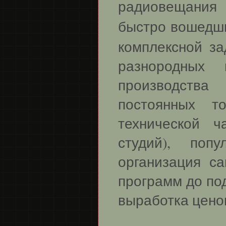
радиовещания 
быстро вошедш
комплексной з
разнородных 
производств
постоянных т
технической ч
студий), поп
организация с
программ до по
выработка ценово