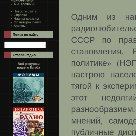
МЕМОРИАЛЫ
•
А.И. Гречихин
•
Новости сайта
Одним из наи
•
Справки
•
Нашим друзьям
• Об авторах сайта
радиолюбитель
•
Архивы
Поиск по сайту
СССР по прав
становления. 
Старое Радио
политике» (НЭ
Веб-ресурсы
нашего Клуба
настрою насел
тягой к экспер
этот недолг
разнообразием.
мнений, самоде
публичные дисп