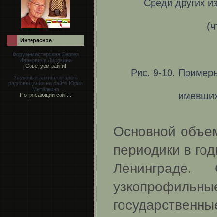
Среди других и
(ч
Интересное
Форум-мастерская Сергея
Ивановича Лисовина
Советуем зайти!
Рис. 9-10. Пример
Звуковые архивы старого
радиовещания на сайте Юрия
Метёлкина
имевших
Потрясающий сайт...
Основной объем
периодики в го
Ленинграде.
узкопрофильные,
государствен